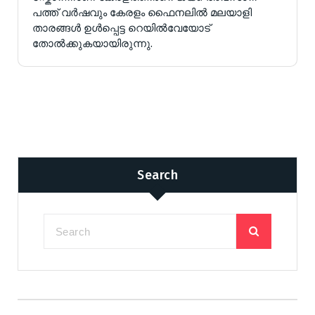
പത്ത് വർഷവും കേരളം ഫൈനലിൽ മലയാളി
താരങ്ങൾ ഉൾപ്പെട്ട റെയിൽവേയോട്
തോൽക്കുകയായിരുന്നു.
Search