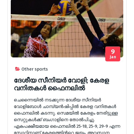
9
Jan
Other sports
ദേശീയ സീനിയർ വോളി; കേരള
വനിതകൾ ഫൈനലിൽ
ചെന്നൈയിൽ നടക്കുന്ന ദേശീയ സീനിയർ
വോളിബോൾ ചാമ്പ്യൻഷിപ്പിൽ കേരള വനിതകൾ
ഫൈനലിൽ കടന്നു. സെമയിൽ കേരളം നേരിട്ടുള്ള
സെറ്റുകൾക്ക് ബംഗാളിനെ തോൽപിച്ചു.
ഏകപക്ഷീയമായ ഫൈനലിൽ 25-18, 25-9, 29-9 എന്ന
സ്കോറിനാണ് കേരളത്തിൻറെ ജയം. അവസാന